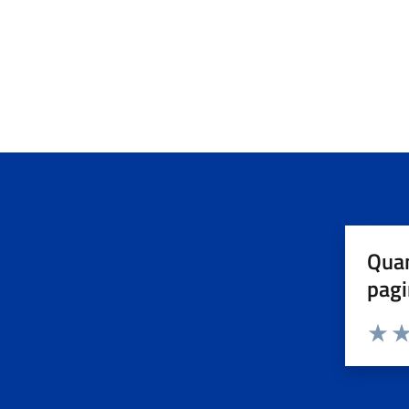
Quan
pagi
Valuta 
Val