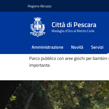
Regione Abruzzo
Vai ai contenuti
Vai al footer
Città di Pescara
Home
/
Vivere il Comune
/
Luoghi
/
Parco di
Medaglia d'Oro al Merito Civile
Parco di Villa Sa
Amministrazione
Novità
Servizi
Parco pubblico con aree giochi per bambini
importante.