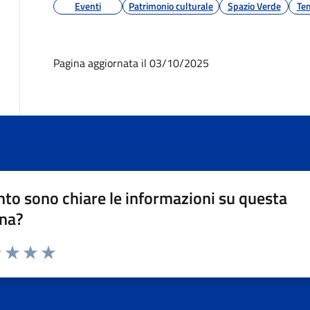
Eventi
Patrimonio culturale
Spazio Verde
Tem
Pagina aggiornata il 03/10/2025
to sono chiare le informazioni su questa
na?
1 stelle su 5
uta 2 stelle su 5
Valuta 3 stelle su 5
Valuta 4 stelle su 5
Valuta 5 stelle su 5