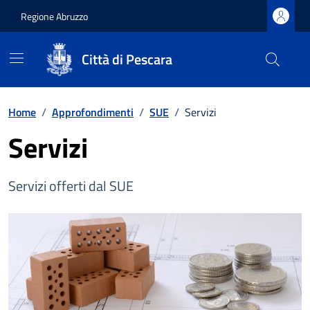
Regione Abruzzo
Città di Pescara
Vai ai contenuti
Vai al footer
Home
/
Approfondimenti
/
SUE
/
Servizi
Servizi
Servizi offerti dal SUE