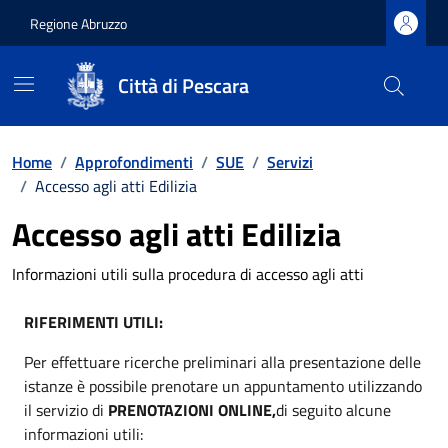
Regione Abruzzo
Città di Pescara
Vai ai contenuti
Vai al footer
Home
/
Approfondimenti
/
SUE
/
Servizi
/
Accesso agli atti Edilizia
Accesso agli atti Edilizia
Informazioni utili sulla procedura di accesso agli atti
RIFERIMENTI UTILI:
Per effettuare ricerche preliminari alla presentazione delle
istanze è possibile prenotare un appuntamento utilizzando
il servizio di
PRENOTAZIONI ONLINE,
di seguito alcune
informazioni utili: