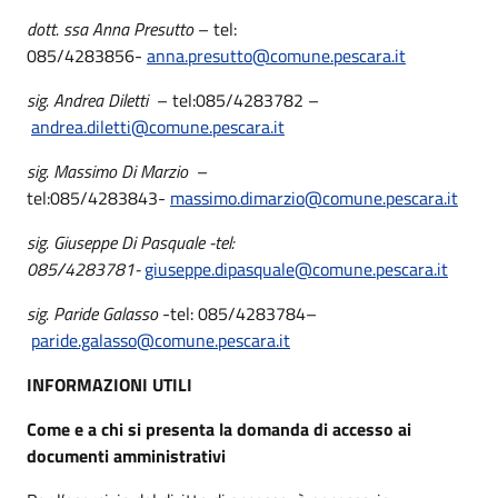
dott. ssa Anna Presutto
– tel:
085/4283856-
anna.presutto@comune.pescara.it
sig. Andrea Diletti
– tel:085/4283782 –
andrea.diletti@comune.pescara.it
sig. Massimo Di Marzio
–
tel:085/4283843-
massimo.dimarzio@comune.pescara.it
sig. Giuseppe Di Pasquale -tel:
085/4283781-
giuseppe.dipasquale@comune.pescara.it
sig. Paride Galasso
-tel: 085/4283784–
paride.galasso@comune.pescara.it
INFORMAZIONI UTILI
Come e a chi si presenta la domanda di accesso ai
documenti amministrativi