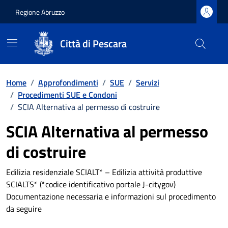
Regione Abruzzo
Città di Pescara
Vai ai contenuti
Vai al footer
Home
/
Approfondimenti
/
SUE
/
Servizi
/
Procedimenti SUE e Condoni
/
SCIA Alternativa al permesso di costruire
SCIA Alternativa al permesso
di costruire
Edilizia residenziale SCIALT* – Edilizia attività produttive
SCIALTS* (*codice identificativo portale J-citygov)
Documentazione necessaria e informazioni sul procedimento
da seguire