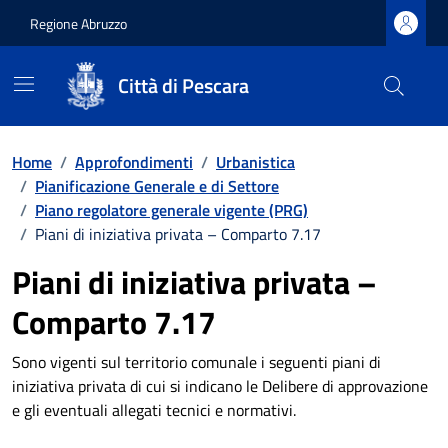
Regione Abruzzo
Città di Pescara
Vai ai contenuti
Vai al footer
Home
/
Approfondimenti
/
Urbanistica
/
Pianificazione Generale e di Settore
/
Piano regolatore generale vigente (PRG)
/
Piani di iniziativa privata – Comparto 7.17
Piani di iniziativa privata –
Comparto 7.17
Sono vigenti sul territorio comunale i seguenti piani di
iniziativa privata di cui si indicano le Delibere di approvazione
e gli eventuali allegati tecnici e normativi.