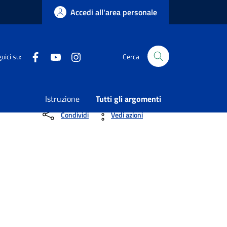
Accedi all'area personale
Facebook
Youtube
Instagram
uici su:
Cerca
ne, in qualità di “Soggetto Promotore”, di tirocini
Istruzione
Tutti gli argomenti
Condividi
Vedi azioni