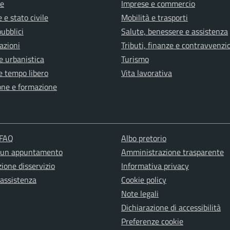
e
Imprese e commercio
 e stato civile
Mobilità e trasporti
pubblici
Salute, benessere e assistenza
azioni
Tributi, finanze e contravvenzi
e urbanistica
Turismo
e tempo libero
Vita lavorativa
one e formazione
 FAQ
Albo pretorio
 un appuntamento
Amministrazione trasparente
ione disservizio
Informativa privacy
 assistenza
Cookie policy
Note legali
Dichiarazione di accessibilità
Preferenze cookie