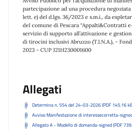
Avviso Pubblico per l’acquisizione di manifes
partecipazione ad una procedura negoziata sen
lett. e) del d.lgs. 36/2023 e s.m.i., da esple
del comune di Pescara “Appalti&Contratti e
servizio di supporto all’attivazione e gestio
di tirocini inclusivi Abruzzo (T.I.N.A.), - Fo
2023 - CUP J21H230001600
Allegati
Determina n. 554 del 24-03-2026 (PDF 145.16 kB
Avviso Manifestazione di interessecorretta-signe
Allegato A - Modello di domanda-signed (PDF 739