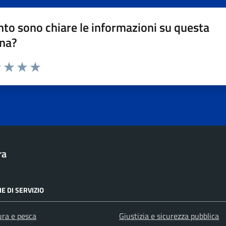
to sono chiare le informazioni su questa
na?
1 stelle su 5
uta 2 stelle su 5
Valuta 3 stelle su 5
Valuta 4 stelle su 5
Valuta 5 stelle su 5
ra
E DI SERVIZIO
ura e pesca
Giustizia e sicurezza pubblica