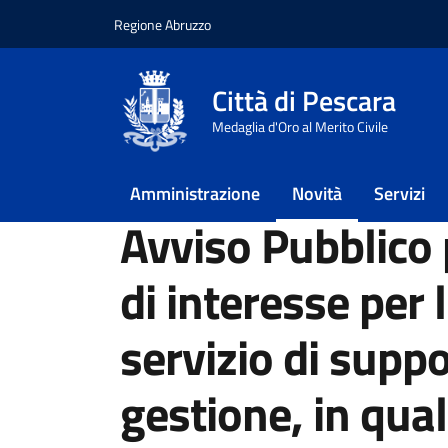
Regione Abruzzo
Vai ai contenuti
Vai al footer
Città di Pescara
Home
/
Novità
/
Avvisi
Medaglia d'Oro al Merito Civile
/
Avviso Pubblico per manifestazioni di interess
inclusivi Abruzzo (T.I.N.A.)
Amministrazione
Novità
Servizi
Avviso Pubblico 
di interesse per 
servizio di suppo
gestione, in qual