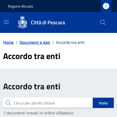
Regione Abruzzo
Città di Pescara
Vai ai contenuti
Vai al footer
Home
/
Documenti e dati
/
Accordo tra enti
Accordo tra enti
Accordo tra enti
Cerca
Invio
1 documenti trovati in ordine alfabetico