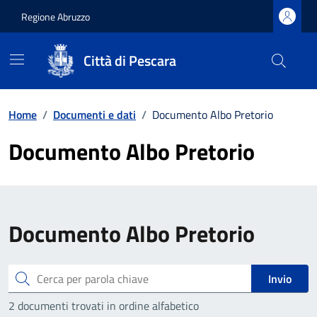
Regione Abruzzo
Città di Pescara
Vai ai contenuti
Vai al footer
Home
/
Documenti e dati
/
Documento Albo Pretorio
Documento Albo Pretorio
Documento Albo Pretorio
Cerca
Invio
2 documenti trovati in ordine alfabetico