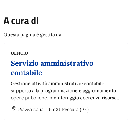
A cura di
Questa pagina è gestita da:
UFFICIO
Servizio amministrativo
contabile
Gestione attività amministrativo-contabili:
supporto alla programmazione e aggiornamento
opere pubbliche, monitoraggio coerenza risorse e
dati BDAP, gestione archivio informatizzato e
Piazza Italia, 1 65121 Pescara (PE)
predisposizione provvedimenti per lavori, servizi
e forniture.