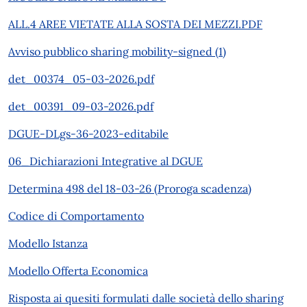
ALL.4 AREE VIETATE ALLA SOSTA DEI MEZZI.PDF
Avviso pubblico sharing mobility-signed (1)
det_00374_05-03-2026.pdf
det_00391_09-03-2026.pdf
DGUE-DLgs-36-2023-editabile
06_Dichiarazioni Integrative al DGUE
Determina 498 del 18-03-26 (Proroga scadenza)
Codice di Comportamento
Modello Istanza
Modello Offerta Economica
Risposta ai quesiti formulati dalle società dello sharing